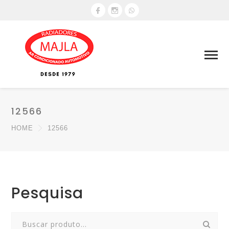
12566
HOME
12566
Pesquisa
Search