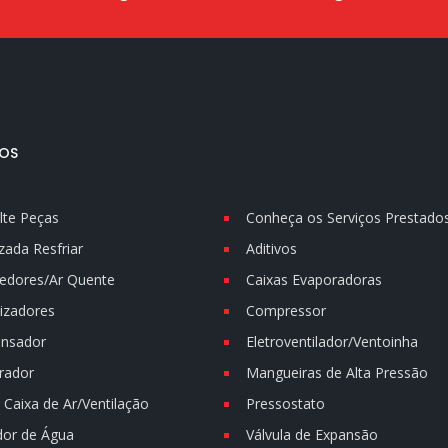
OS
lte Peças
Conheça os Serviços Prestado
zada Resfriar
Aditivos
edores/Ar Quente
Caixas Evaporadoras
izadores
Compressor
nsador
Eletroventilador/Ventoinha
rador
Mangueiras de Alta Pressão
Caixa de Ar/Ventilação
Pressostato
dor de Água
Válvula de Expansão