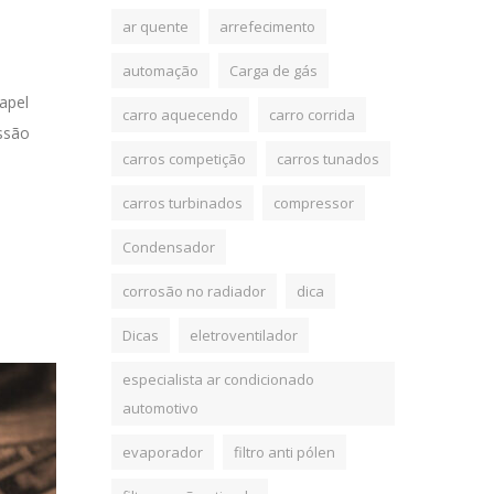
ar quente
arrefecimento
automação
Carga de gás
apel
carro aquecendo
carro corrida
essão
carros competição
carros tunados
carros turbinados
compressor
Condensador
corrosão no radiador
dica
Dicas
eletroventilador
especialista ar condicionado
automotivo
evaporador
filtro anti pólen