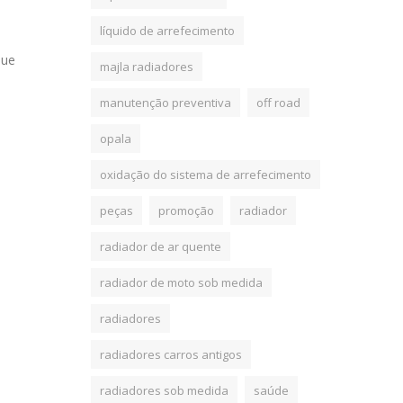
líquido de arrefecimento
que
majla radiadores
manutenção preventiva
off road
opala
oxidação do sistema de arrefecimento
peças
promoção
radiador
radiador de ar quente
radiador de moto sob medida
radiadores
radiadores carros antigos
radiadores sob medida
saúde