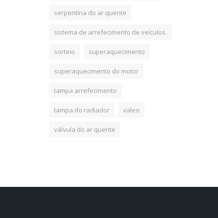
serpentina do ar quente
sistema de arrefecimento de veículos.
sorteio
superaquecimento
superaquecimento do motor
tampa arrefecimento
tampa do radiador
valeo
válvula do ar quente