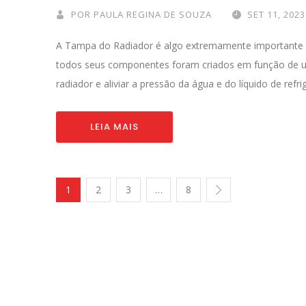
POR
PAULA REGINA DE SOUZA
SET 11, 2023
A Tampa do Radiador é algo extremamente importante e
todos seus componentes foram criados em função de um 
radiador e aliviar a pressão da água e do líquido de refri
LEIA MAIS
1
2
3
…
8