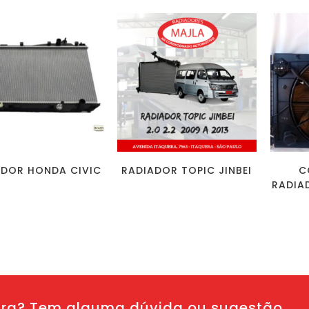
ADOR HONDA CIVIC
RADIADOR TOPIC JINBEI
C
RADIA
ura? Tem alguma dúvida ou sugestão.