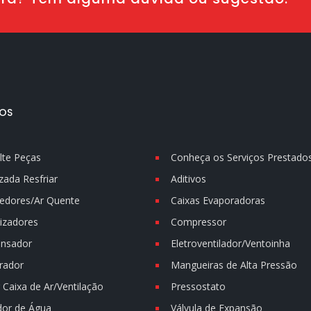
OS
lte Peças
Conheça os Serviços Prestado
zada Resfriar
Aditivos
edores/Ar Quente
Caixas Evaporadoras
izadores
Compressor
nsador
Eletroventilador/Ventoinha
rador
Mangueiras de Alta Pressão
Caixa de Ar/Ventilação
Pressostato
dor de Água
Válvula de Expansão