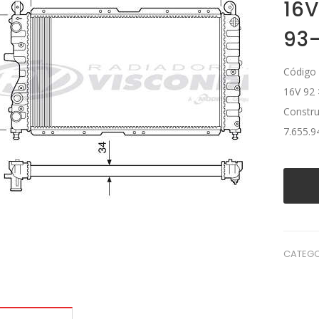
16V
93
Código 
16V 92 
Constru
7.655.9
CATEGO