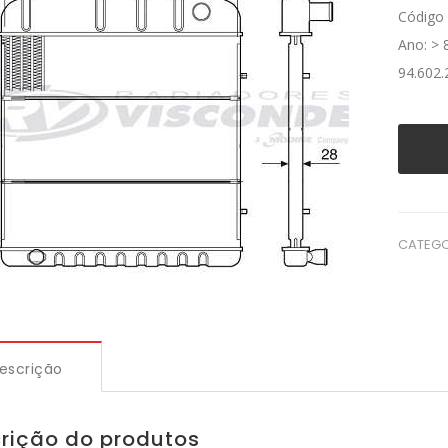
Código 
Ano: > 
94.602.
CATEGO
escrição
rição do produtos