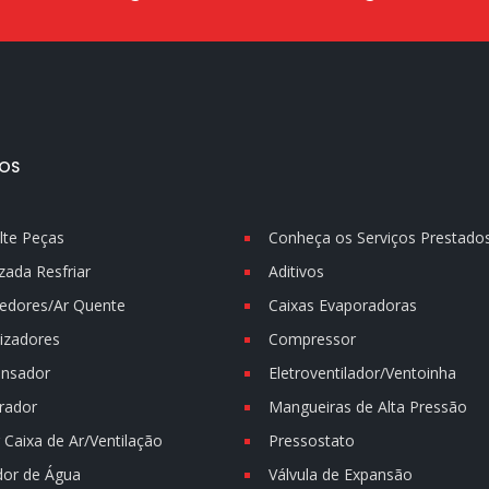
OS
lte Peças
Conheça os Serviços Prestado
zada Resfriar
Aditivos
edores/Ar Quente
Caixas Evaporadoras
izadores
Compressor
nsador
Eletroventilador/Ventoinha
rador
Mangueiras de Alta Pressão
Caixa de Ar/Ventilação
Pressostato
dor de Água
Válvula de Expansão