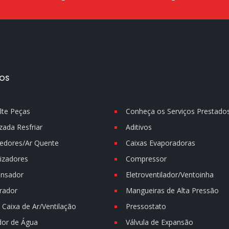
OS
lte Peças
Conheça os Serviços Prestado
zada Resfriar
Aditivos
edores/Ar Quente
Caixas Evaporadoras
izadores
Compressor
nsador
Eletroventilador/Ventoinha
rador
Mangueiras de Alta Pressão
Caixa de Ar/Ventilação
Pressostato
dor de Água
Válvula de Expansão