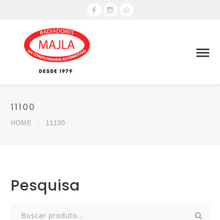
11100
HOME
11100
Pesquisa
Search