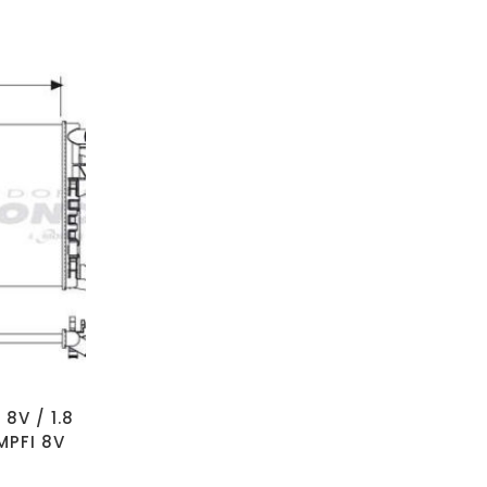
8V / 1.8
 MPFI 8V