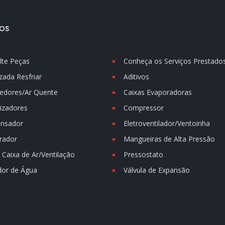
OS
lte Peças
Conheça os Serviços Prestado
zada Resfriar
Aditivos
edores/Ar Quente
Caixas Evaporadoras
izadores
Compressor
nsador
Eletroventilador/Ventoinha
rador
Mangueiras de Alta Pressão
Caixa de Ar/Ventilação
Pressostato
dor de Água
Válvula de Expansão