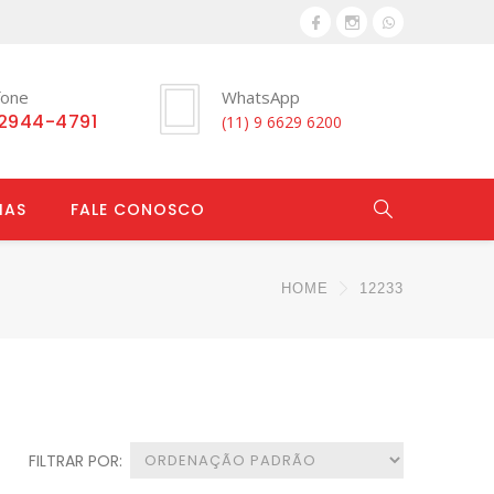
fone
WhatsApp
 2944-4791
(11) 9 6629 6200
IAS
FALE CONOSCO
HOME
12233