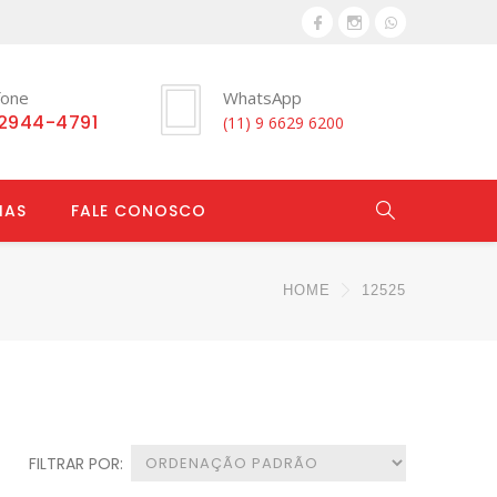
fone
WhatsApp
 2944-4791
(11) 9 6629 6200
IAS
FALE CONOSCO
HOME
12525