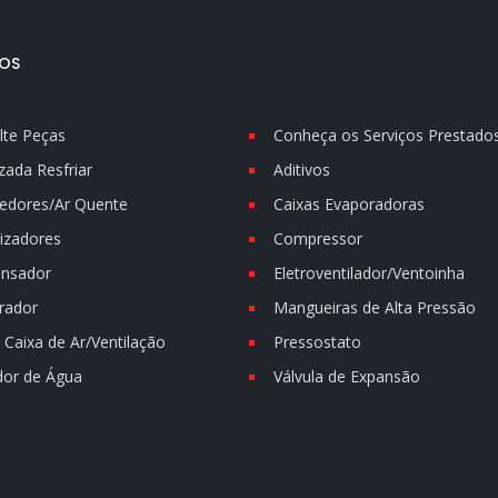
OS
lte Peças
Conheça os Serviços Prestado
zada Resfriar
Aditivos
edores/Ar Quente
Caixas Evaporadoras
izadores
Compressor
nsador
Eletroventilador/Ventoinha
rador
Mangueiras de Alta Pressão
Caixa de Ar/Ventilação
Pressostato
dor de Água
Válvula de Expansão