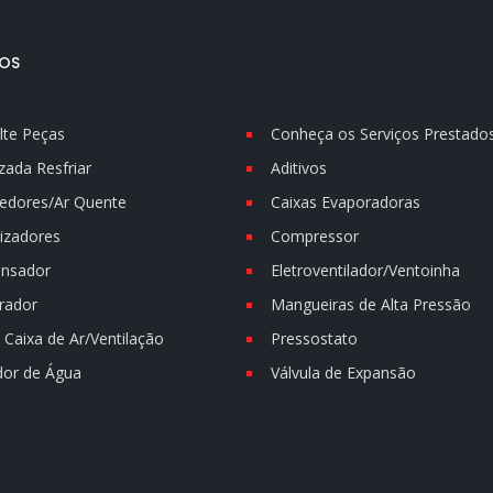
OS
lte Peças
Conheça os Serviços Prestado
zada Resfriar
Aditivos
edores/Ar Quente
Caixas Evaporadoras
izadores
Compressor
nsador
Eletroventilador/Ventoinha
rador
Mangueiras de Alta Pressão
Caixa de Ar/Ventilação
Pressostato
dor de Água
Válvula de Expansão