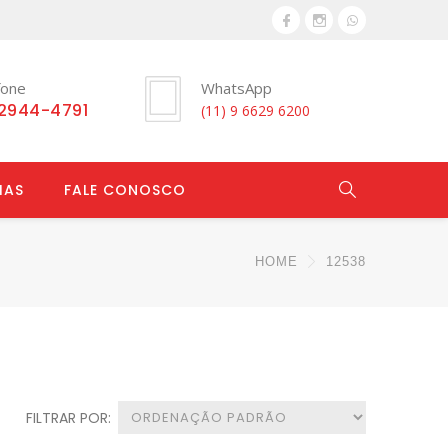
fone
WhatsApp
 2944-4791
(11) 9 6629 6200
IAS
FALE CONOSCO
HOME
12538