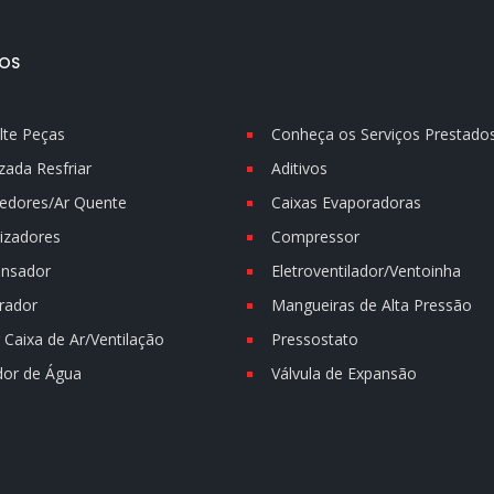
OS
lte Peças
Conheça os Serviços Prestado
zada Resfriar
Aditivos
edores/Ar Quente
Caixas Evaporadoras
izadores
Compressor
nsador
Eletroventilador/Ventoinha
rador
Mangueiras de Alta Pressão
Caixa de Ar/Ventilação
Pressostato
dor de Água
Válvula de Expansão