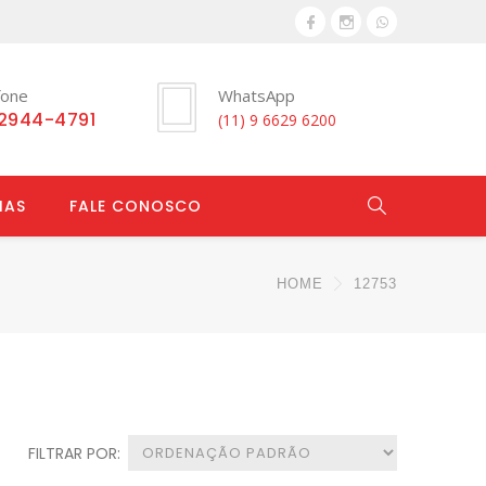
fone
WhatsApp
 2944-4791
(11) 9 6629 6200
IAS
FALE CONOSCO
HOME
12753