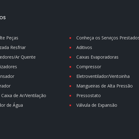
OS
lte Peças
Conheça os Serviços Prestado
zada Resfriar
Aditivos
edores/Ar Quente
Caixas Evaporadoras
izadores
Compressor
nsador
Eletroventilador/Ventoinha
rador
Mangueiras de Alta Pressão
Caixa de Ar/Ventilação
Pressostato
dor de Água
Válvula de Expansão