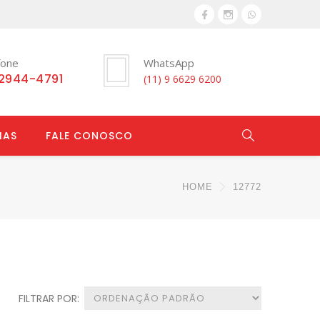
fone
WhatsApp
 2944-4791
(11) 9 6629 6200
IAS
FALE CONOSCO
HOME
12772