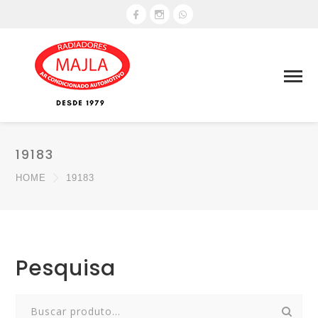
19183
HOME
19183
Pesquisa
Search