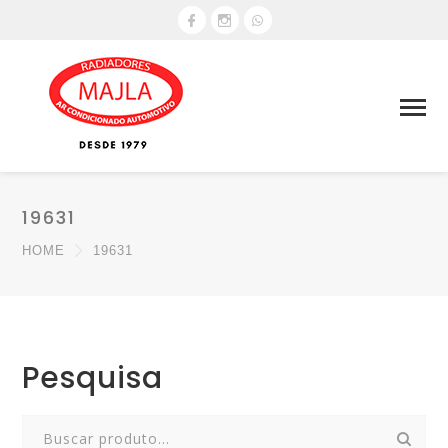
19631
HOME
19631
Pesquisa
Search