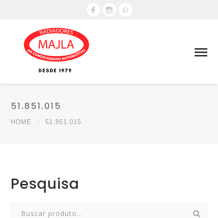
51.851.015
HOME
51.851.015
Pesquisa
Search