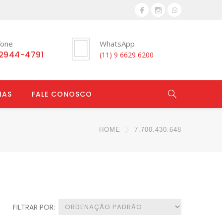
fone
WhatsApp
 2944-4791
(11) 9 6629 6200
IAS
FALE CONOSCO
HOME
7.700.430.648