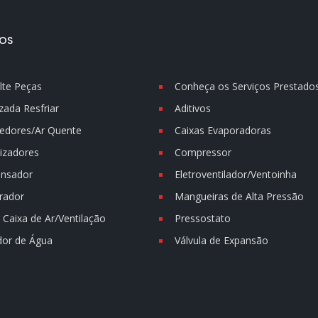
OS
lte Peças
Conheça os Serviços Prestado
zada Resfriar
Aditivos
edores/Ar Quente
Caixas Evaporadoras
izadores
Compressor
nsador
Eletroventilador/Ventoinha
rador
Mangueiras de Alta Pressão
Caixa de Ar/Ventilação
Pressostato
dor de Água
Válvula de Expansão