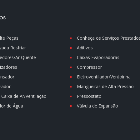
OS
lte Peças
Conheça os Serviços Prestado
zada Resfriar
Aditivos
edores/Ar Quente
Caixas Evaporadoras
izadores
Compressor
nsador
Eletroventilador/Ventoinha
rador
Mangueiras de Alta Pressão
Caixa de Ar/Ventilação
Pressostato
dor de Água
Válvula de Expansão