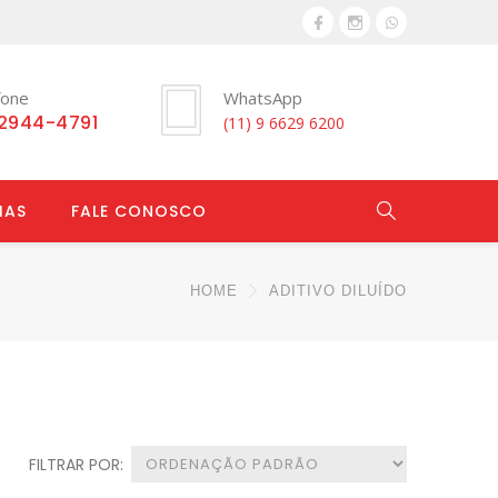
fone
WhatsApp
 2944-4791
(11) 9 6629 6200
IAS
FALE CONOSCO
HOME
ADITIVO DILUÍDO