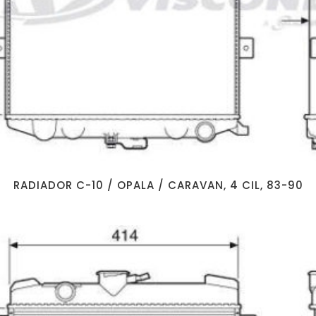
RADIADOR C-10 / OPALA / CARAVAN, 4 CIL, 83-90