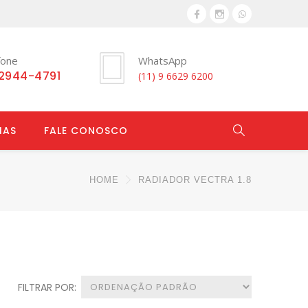
fone
WhatsApp
 2944-4791
(11) 9 6629 6200
IAS
FALE CONOSCO
HOME
RADIADOR VECTRA 1.8