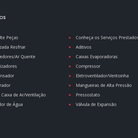
OS
lte Peças
Conheça os Serviços Prestado
zada Resfriar
Aditivos
edores/Ar Quente
Caixas Evaporadoras
izadores
Compressor
nsador
Eletroventilador/Ventoinha
rador
Mangueiras de Alta Pressão
Caixa de Ar/Ventilação
Pressostato
dor de Água
Válvula de Expansão