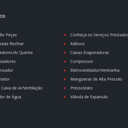
OS
lte Peças
Conheça os Serviços Prestado
zada Resfriar
Aditivos
edores/Ar Quente
Caixas Evaporadoras
izadores
Compressor
nsador
Eletroventilador/Ventoinha
rador
Mangueiras de Alta Pressão
Caixa de Ar/Ventilação
Pressostato
dor de Água
Válvula de Expansão