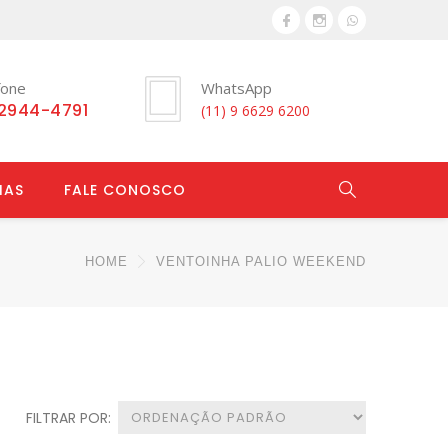
fone
WhatsApp
 2944-4791
(11) 9 6629 6200
IAS
FALE CONOSCO
HOME
VENTOINHA PALIO WEEKEND