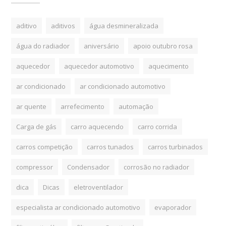
aditivo
aditivos
água desmineralizada
água do radiador
aniversário
apoio outubro rosa
aquecedor
aquecedor automotivo
aquecimento
ar condicionado
ar condicionado automotivo
ar quente
arrefecimento
automação
Carga de gás
carro aquecendo
carro corrida
carros competição
carros tunados
carros turbinados
compressor
Condensador
corrosão no radiador
dica
Dicas
eletroventilador
especialista ar condicionado automotivo
evaporador