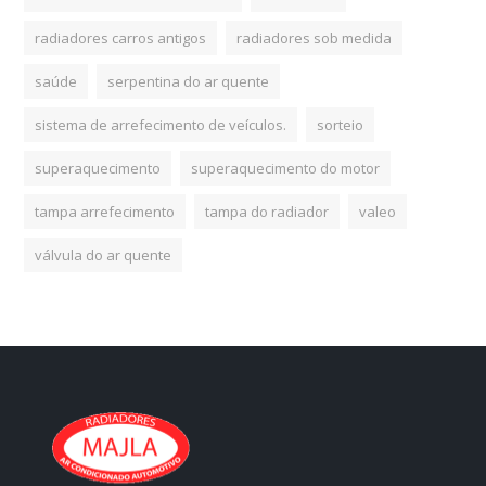
radiadores carros antigos
radiadores sob medida
saúde
serpentina do ar quente
sistema de arrefecimento de veículos.
sorteio
superaquecimento
superaquecimento do motor
tampa arrefecimento
tampa do radiador
valeo
válvula do ar quente