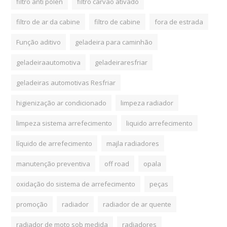
filtro anti pólen
filtro carvão ativado
filtro de ar da cabine
filtro de cabine
fora de estrada
Função aditivo
geladeira para caminhão
geladeiraautomotiva
geladeiraresfriar
geladeiras automotivas Resfriar
higienização ar condicionado
limpeza radiador
limpeza sistema arrefecimento
liquido arrefecimento
líquido de arrefecimento
majla radiadores
manutenção preventiva
off road
opala
oxidação do sistema de arrefecimento
peças
promoção
radiador
radiador de ar quente
radiador de moto sob medida
radiadores