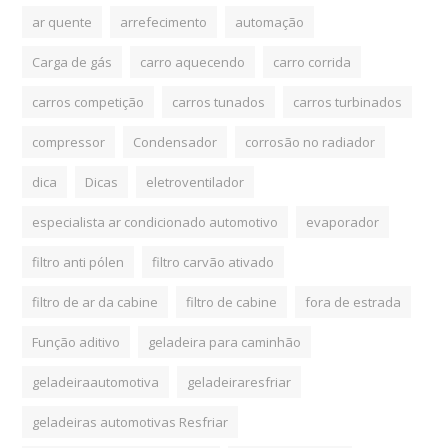
ar quente
arrefecimento
automação
Carga de gás
carro aquecendo
carro corrida
carros competição
carros tunados
carros turbinados
compressor
Condensador
corrosão no radiador
dica
Dicas
eletroventilador
especialista ar condicionado automotivo
evaporador
filtro anti pólen
filtro carvão ativado
filtro de ar da cabine
filtro de cabine
fora de estrada
Função aditivo
geladeira para caminhão
geladeiraautomotiva
geladeiraresfriar
geladeiras automotivas Resfriar