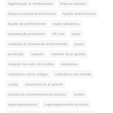
higienização ar condicionado
limpeza radiador
limpeza sistema arrefecimento
liquido arrefecimento
líquido de arrefecimento
majla radiadores
manutenção preventiva
off road
opala
oxidação do sistema de arrefecimento
peças
promoção
radiador
radiador de ar quente
radiador de moto sob medida
radiadores
radiadores carros antigos
radiadores sob medida
saúde
serpentina do ar quente
sistema de arrefecimento de veículos.
sorteio
superaquecimento
superaquecimento do motor